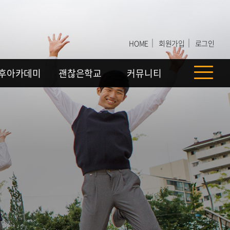
｜
｜
HOME
회원가입
로그인
후아카데미
괜찮은학교
커뮤니티