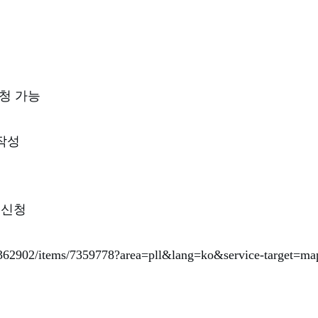
청 가능
작성
 신청
/1362902/items/7359778?area=pll&lang=ko&service-target=