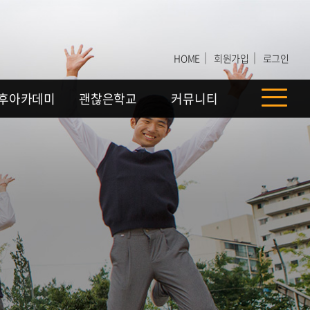
｜
｜
HOME
회원가입
로그인
후아카데미
괜찮은학교
커뮤니티