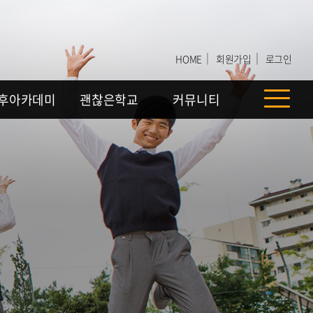
｜
｜
HOME
회원가입
로그인
후아카데미
괜찮은학교
커뮤니티