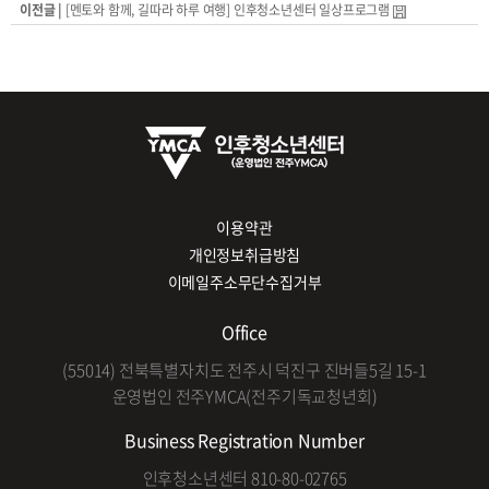
이전글 |
[멘토와 함께, 길따라 하루 여행] 인후청소년센터 일상프로그램
이용약관
개인정보취급방침
이메일주소무단수집거부
Office
(55014) 전북특별자치도 전주시 덕진구 진버들5길 15-1
운영법인 전주YMCA(전주기독교청년회)
Business Registration Number
인후청소년센터 810-80-02765