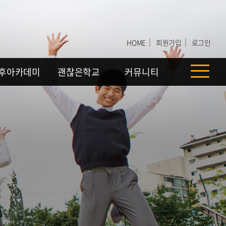
｜
｜
HOME
회원가입
로그인
후아카데미
괜찮은학교
커뮤니티