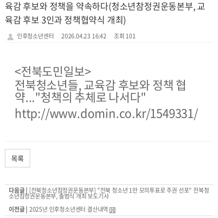
육감 후보와 정책을 약속하다(청소년참정권운동본부, 교
육감 후보 3인과 정책협약식 개최)
인후청소년센터
2026.04.23 16:42
조회 101
<전북도민일보>
전북청소년들, 교육감 후보와 정책 협
약..."청책의 추체로 나서다"
http://www.domin.co.kr/1549331/
목록
다음글 |
[전북청소년참정권운동본부] "전북 청소년 1만 모의투표로 주권 선포" 전북청
소년참정권운동본부, 출범식 개최 보도기사
이전글 |
2025년 인후청소년센터 결산내역