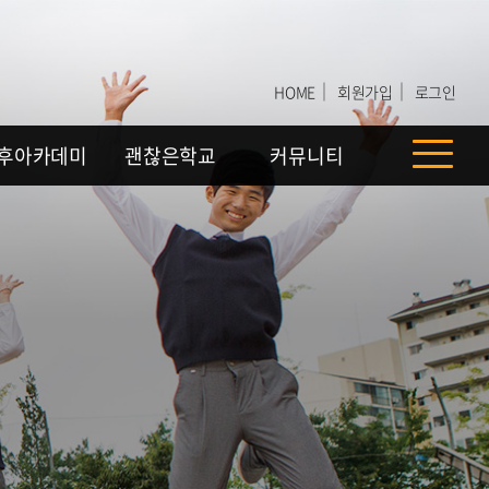
｜
｜
HOME
회원가입
로그인
후아카데미
괜찮은학교
커뮤니티