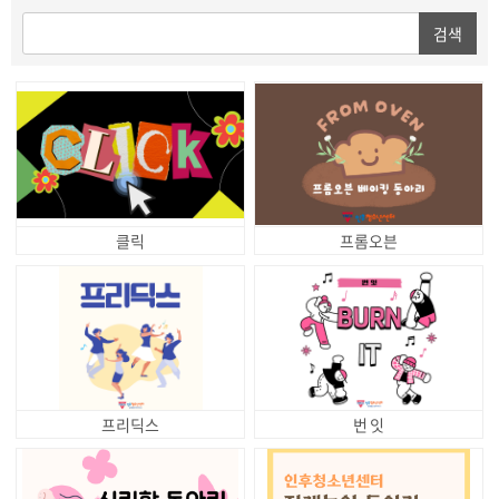
검색
클릭
프롬오븐
프리딕스
번 잇