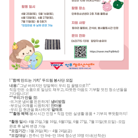
! '
'
함께 만드는 가치
두드림 봉사단 모집
:
"
?!"
내용
그냥 버려지던 양말목이 우리 집 꿀템으로
,
직접 만든 소품으로 일상도 채우고
따뜻한 마음도 기부할 멋진 청소년들을
!
기다립니다
**
:
우리가 만들 것
-
!
뜨거운 냄비를 든든하게
냄비받침
-
!
부모님 어깨를 시원하게
안마봉
-
!
우리 집 현관을 화사하게
발매트
**
:
+
+
!
활동 혜택
봉사 시간 인정
직접 만든 실생활 용품
기부의 뿌듯함까지
*
활동 일시
:
4
월
25
일
,5
월
16
일
, 6
월
13
일
, 6
월
27
일
, 7
월
11
일
(
토요일
) -
모집
완료 후 날짜 변경 가능
*
모집기간
:
3
월
26
일
(
목
) ~ 4
월
24
일
(
금
)
*
모집대상
:
전주시 만
9
세
~
만
18
세 청소년
10
명 이내
(
선착순
)