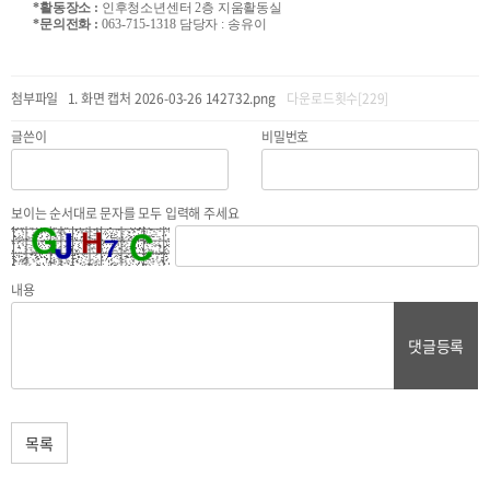
*
활동장소
:
인후청소년센터
2
층 지움활동실
*
문의전화
:
063-715-1318
담당자
:
송유이
첨부파일
화면 캡처 2026-03-26 142732.png
다운로드횟수[229]
글쓴이
비밀번호
보이는 순서대로 문자를 모두 입력해 주세요
내용
댓글등록
목록