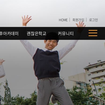
｜
｜
HOME
회원가입
로그인
후아카데미
괜찮은학교
커뮤니티