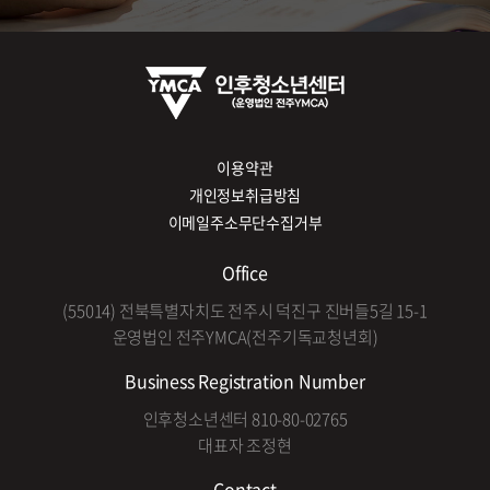
이용약관
개인정보취급방침
이메일주소무단수집거부
Office
(55014) 전북특별자치도 전주시 덕진구 진버들5길 15-1
운영법인 전주YMCA(전주기독교청년회)
Business Registration Number
인후청소년센터 810-80-02765
대표자 조정현
Contact